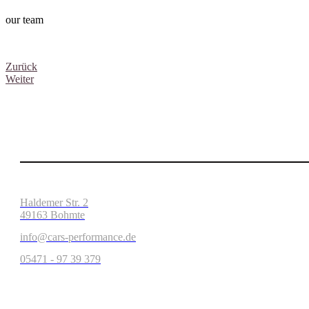
our team
Zurück
Weiter
Haldemer Str. 2
49163 Bohmte
info@cars-performance.de
05471 - 97 39 379