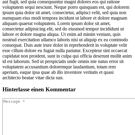
aut fugit, sed quia consequuntur magni dolores eos qui ratione
voluptatem sequi nesciunt. Neque porro quisquam est, qui dolorem
ipsum quia dolor sit amet, consectetur, adipisci velit, sed quia non
numquam eius modi tempora incidunt ut labore et dolore magnam
aliquam quaerat voluptatem. Lorem ipsum dolor sit amet,
consectetur adipisicing elit, sed do eiusmod tempor incididunt ut
labore et dolore magna aliqua. Ut enim ad minim veniam, quis
nostrud exercitation ullamco laboris nisi ut aliquip ex ea commodo
consequat. Duis aute irure dolor in reprehenderit in voluptate velit
esse cillum dolore eu fugiat nulla pariatur. Excepteur sint occaecat
cupidatat non proident, sunt in culpa qui officia deserunt mollit anim
id est laborum. Sed ut perspiciatis unde omnis iste natus error sit
voluptatem accusantium doloremque laudantium, totam rem
aperiam, eaque ipsa quae ab illo inventore veritatis et quasi
architecto beatae vitae dicta sun.
Hinterlasse
einen Kommentar