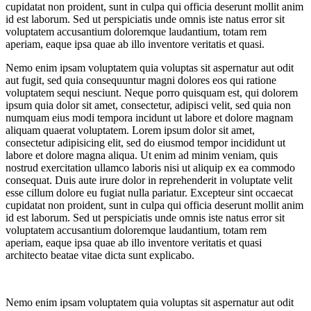
cupidatat non proident, sunt in culpa qui officia deserunt mollit anim
id est laborum. Sed ut perspiciatis unde omnis iste natus error sit
voluptatem accusantium doloremque laudantium, totam rem
aperiam, eaque ipsa quae ab illo inventore veritatis et quasi.
Nemo enim ipsam voluptatem quia voluptas sit aspernatur aut odit
aut fugit, sed quia consequuntur magni dolores eos qui ratione
voluptatem sequi nesciunt. Neque porro quisquam est, qui dolorem
ipsum quia dolor sit amet, consectetur, adipisci velit, sed quia non
numquam eius modi tempora incidunt ut labore et dolore magnam
aliquam quaerat voluptatem. Lorem ipsum dolor sit amet,
consectetur adipisicing elit, sed do eiusmod tempor incididunt ut
labore et dolore magna aliqua. Ut enim ad minim veniam, quis
nostrud exercitation ullamco laboris nisi ut aliquip ex ea commodo
consequat. Duis aute irure dolor in reprehenderit in voluptate velit
esse cillum dolore eu fugiat nulla pariatur. Excepteur sint occaecat
cupidatat non proident, sunt in culpa qui officia deserunt mollit anim
id est laborum. Sed ut perspiciatis unde omnis iste natus error sit
voluptatem accusantium doloremque laudantium, totam rem
aperiam, eaque ipsa quae ab illo inventore veritatis et quasi
architecto beatae vitae dicta sunt explicabo.
Nemo enim ipsam voluptatem quia voluptas sit aspernatur aut odit